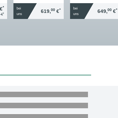
*
€
bei
bei
00
*
00
*
619,
€
649,
€
*
uns
uns
 €