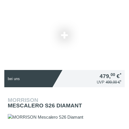
00
*
479,
€
bei uns
*
UVP
499,00 €
MORRISON
MESCALERO S26 DIAMANT