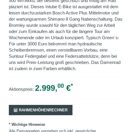
500 Wh Akku, der bestens geschützt und mittig am Rad
plaziert ist. Dieses Intube E-Bike ist ausgestattet mit dem
leisen durchzustarken Bosch Active Plus Mittelmotor und
der wartungsarmen Shimano 8 Gang Nabenschaltung. Das
Bromley wurde sowohl für den täglichen Weg zur Arbeit
oder zum Einkaufen als auch für die längere Tour am
Wochenende oder im Urlaub konzipiert. Typisch Green´s:
Für unter 3000 Euro bekommt man hydraulische
Scheibenbremsen, einen verstellbaren Vorbau, eine
Suntour Federgabel und eine Federsattelstütze, denn bei
uns wird Preis-Leistung groß geschrieben. Das Damenrad
ist zudem in zwei Farben erhältlich.
00
*
2.999,
€
Aktionspreis:
RAHMENHÖHENRECHNER
* Wichtige Hinweise
Alle Preisangaben verstehen sich inkl. gesetzlicher