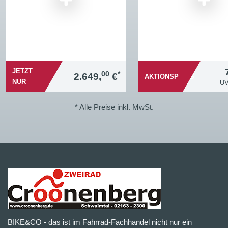
JETZT
00
*
2.649,
€
AKTIONSPREIS
NUR
U
* Alle Preise inkl. MwSt.
BIKE&CO - das ist im Fahrrad-Fachhandel nicht nur ein