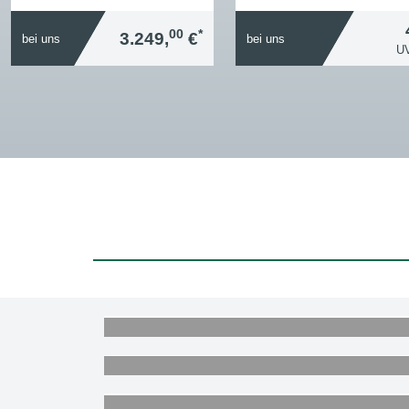
00
*
3.249,
€
bei uns
bei uns
U