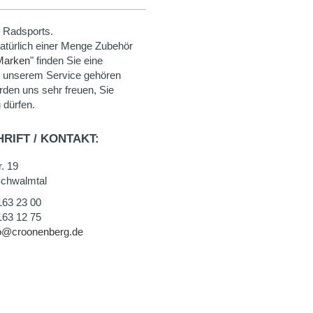
 Radsports.
natürlich einer Menge Zubehör
Marken
" finden Sie eine
u unserem Service gehören
rden uns sehr freuen, Sie
 dürfen.
RIFT / KONTAKT:
. 19
chwalmtal
163 23 00
163 12 75
fo@croonenberg.de