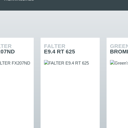
LTER
FALTER
GREE
207ND
E9.4 RT 625
BROML