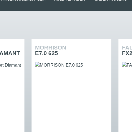
MORRISON
FA
IAMANT
E7.0 625
FX