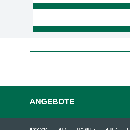
ANGEBOTE
Angebote:
ATB
CITYBIKES
E-BIKES
E