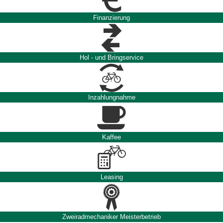
Finanzierung
Hol - und Bringservice
Inzahlungnahme
Kaffee
Leasing
Zweiradmechaniker Meisterbetrieb