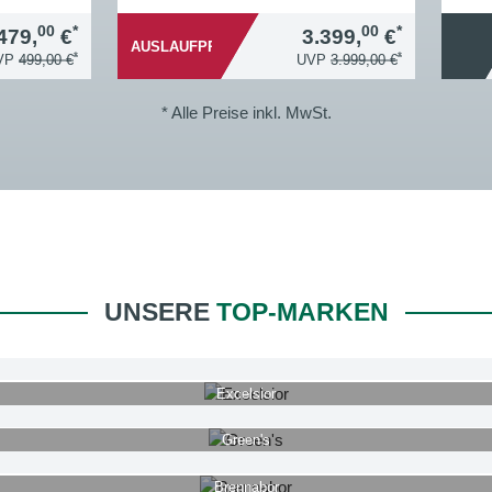
00
*
00
*
479,
€
3.399,
€
AUSLAUFPREIS
*
*
VP
499,00 €
UVP
3.999,00 €
* Alle Preise inkl. MwSt.
UNSERE
TOP-MARKEN
Excelsior
Green's
Brennabor