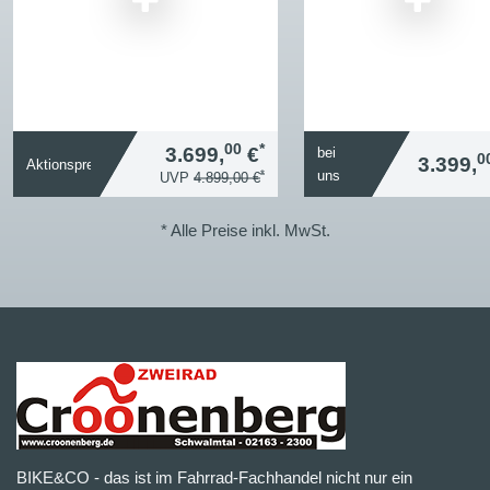
00
*
3.699,
€
bei
0
3.399,
Aktionspreis
*
uns
UVP
4.899,00 €
* Alle Preise inkl. MwSt.
BIKE&CO - das ist im Fahrrad-Fachhandel nicht nur ein